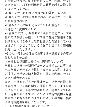
いた個人情報を、以下の目的により、利用させてい
ただきます。以下の利用目的の範囲を超えた取り扱
いはいたしません。
•お客さまからのお問い合わせにお答えするため
•お客さまからお問い合わせのあった各種サービス等
の資料送付のため
•お客さまからお申し込みいただいた各種サービス等
を適切にご提供するため
•お客さまに対し、当社および当社の関連グループ会
社にて取り扱う各種サービス等の有用な情報をご提
供するため（このような情報提供を希望されないお
客さまにつきましては、そのお申し出により情報提
供を中止いたします。）
•その他、何らかの理由でお客さまへ連絡する必要が
生じたときのため
〈当社および関連会社での共同利用について〉
当社および当社の関連グループ会社では、お客さま
へより良いサービスを提供するためにお客さまより
ご提供いただいた個人情報を、共同で利用させてい
ただく場合があります。
また、当社および当社の関連グループ会社の取り扱
う各種サービス等に関する情報を電子メールまたは
ダイレクトメール等でお客さまにご提供させていた
だく場合がありますが、このような情報提供を希望
されないお客さまにつきましては、そのお申し出に
より情報提供を中止いたします。
4．個人情報の提供・開示について