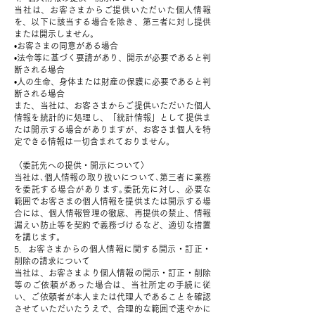
当社は、お客さまからご提供いただいた個人情報
を、以下に該当する場合を除き、第三者に対し提供
または開示しません。
•お客さまの同意がある場合
•法令等に基づく要請があり、開示が必要であると判
断される場合
•人の生命、身体または財産の保護に必要であると判
断される場合
また、当社は、お客さまからご提供いただいた個人
情報を統計的に処理し、「統計情報」として提供ま
たは開示する場合がありますが、お客さま個人を特
定できる情報は一切含まれておりません。
〈委託先への提供・開示について〉
当社は､個人情報の取り扱いについて､第三者に業務
を委託する場合があります｡委託先に対し、必要な
範囲でお客さまの個人情報を提供または開示する場
合には、個人情報管理の徹底、再提供の禁止、情報
漏えい防止等を契約で義務づけるなど、適切な措置
を講じます。
5．お客さまからの個人情報に関する開示・訂正・
削除の請求について
当社は、お客さまより個人情報の開示・訂正・削除
等のご依頼があった場合は、当社所定の手続に従
い、ご依頼者が本人または代理人であることを確認
させていただいたうえで、合理的な範囲で速やかに