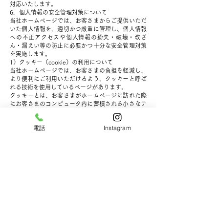
対応いたします。
6．個人情報の安全管理対策について
当社ホームページでは、お客さまからご提供いただ
いた個人情報を、適切かつ厳重に管理し、個人情報
への不正アクセスや個人情報の紛失・破壊・改ざ
ん・漏えい等の防止に必要かつ十分な安全管理対策
を実施します。
1）クッキー（cookie）の利用について
当社ホームページでは、お客さまの負担を軽減し、
より便利にご利用いただけるよう、クッキーと呼ば
れる技術を使用しているページがあります。
クッキーとは、お客さまがホームページに訪れた際
にお客さまのコンピュータ内に蓄積される小さなテ
キストファイルのことです。これにより再度お客さ
まがホームページを訪れた際にお客さまのコンピュ
電話
Instagram
ータが認識され、利便性が向上します。クッキーの
中には個人が特定できる情報は残りません。
ほとんどのコンピュータのブラウザがクッキーを受
け入れられるように設定されていますが、ご使用の
ブラウザでクッキーの受け入れを拒否する設定をす
ることも可能です。但し、その結果、ホームページ
の一部の機能が正常に作動しない場合がありますの
でご了承ください。
2）他サイトのリンクについて
当社ホームページには、お客さまに対し、有用な情
報・サービスをご提供するため他の会社の運営する